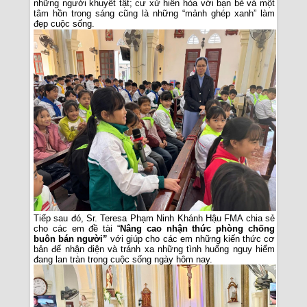
những người khuyết tật; cư xử hiền hòa với bạn bè và một
tâm hồn trong sáng cũng là những “mảnh ghép xanh” làm
đẹp cuộc sống.
Tiếp sau đó, Sr. Teresa Phạm Ninh Khánh Hậu FMA chia sẻ
cho các em đề tài “
Nâng cao nhận thức phòng chống
buôn bán người”
với giúp cho các em những kiến thức cơ
bản để nhận diện và tránh xa những tình huống nguy hiểm
đang lan tràn trong cuộc sống ngày hôm nay.