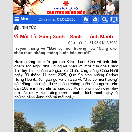
Menu
Chúa nhật, 09/08/2026
›
TIN TỨC
Vì Một Lối Sống Xanh – Sạch – Lành Mạnh
Cập nhật lúc 21:08 01/12/2025
Truyền thông về “Bảo vệ môi trường” và “Nâng cao
nhận thức phòng chống buôn bán người”
Hưởng ứng lời mời gọi của Đức Thánh Cha về tinh thần
chăm sóc Ngôi Nhà Chung và nhận lời mời của cha Phero
Tạ Duy Tài - chánh xứ giáo xứ Chiêu Ứng, sáng Chúa Nhật
ngày 30 tháng 11 năm 2025, Quý Sơ văn phòng Caritas
Hưng Hóa đã đến gặp gỡ và chia sẻ về “Bảo vệ môi trường”
và “Nâng cao nhận thức phòng chống buôn bán người” cho
gần 200 em thiếu nhi tại giáo xứ. Với mong muốn khơi dậy
nơi các em ý thức sống xanh – sạch – lành mạnh ngay từ
những hành động nhỏ bé mỗi ngày.