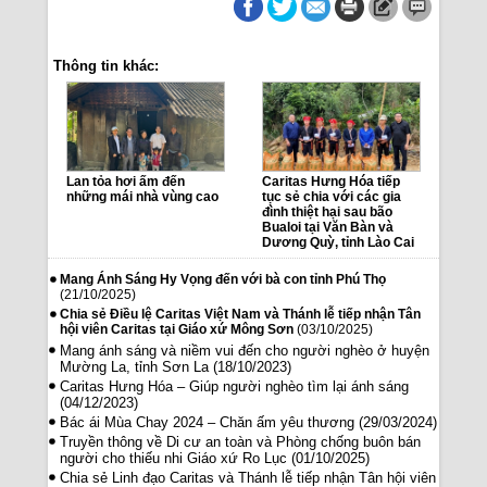
Thông tin khác:
Lan tỏa hơi ấm đến
Caritas Hưng Hóa tiếp
những mái nhà vùng cao
tục sẻ chia với các gia
đình thiệt hại sau bão
Bualoi tại Văn Bàn và
Dương Quỳ, tỉnh Lào Cai
Mang Ánh Sáng Hy Vọng đến với bà con tỉnh Phú Thọ
(21/10/2025)
Chia sẻ Điều lệ Caritas Việt Nam và Thánh lễ tiếp nhận Tân
hội viên Caritas tại Giáo xứ Mông Sơn
(03/10/2025)
Mang ánh sáng và niềm vui đến cho người nghèo ở huyện
Mường La, tỉnh Sơn La
(18/10/2023)
Caritas Hưng Hóa – Giúp người nghèo tìm lại ánh sáng
(04/12/2023)
Bác ái Mùa Chay 2024 – Chăn ấm yêu thương
(29/03/2024)
Truyền thông về Di cư an toàn và Phòng chống buôn bán
người cho thiếu nhi Giáo xứ Ro Lục
(01/10/2025)
Chia sẻ Linh đạo Caritas và Thánh lễ tiếp nhận Tân hội viên