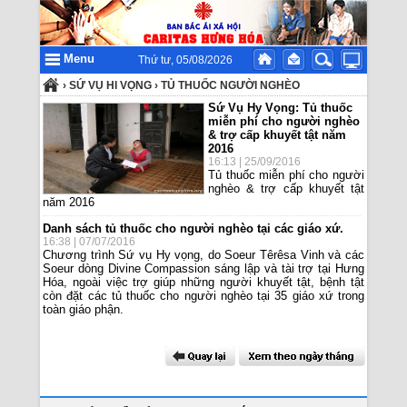
Menu
Thứ tư, 05/08/2026
›
SỨ VỤ HI VỌNG
›
TỦ THUỐC NGƯỜI NGHÈO
Sứ Vụ Hy Vọng: Tủ thuốc
miễn phí cho người nghèo
& trợ cấp khuyết tật năm
2016
16:13 | 25/09/2016
Tủ thuốc miễn phí cho người
nghèo & trợ cấp khuyết tật
năm 2016
Danh sách tủ thuốc cho người nghèo tại các giáo xứ.
16:38 | 07/07/2016
Chương trình Sứ vụ Hy vọng, do Soeur Têrêsa Vinh và các
Soeur dòng Divine Compassion sáng lập và tài trợ tại Hưng
Hóa, ngoài việc trợ giúp những người khuyết tật, bệnh tật
còn đặt các tủ thuốc cho người nghèo tại 35 giáo xứ trong
toàn giáo phận.