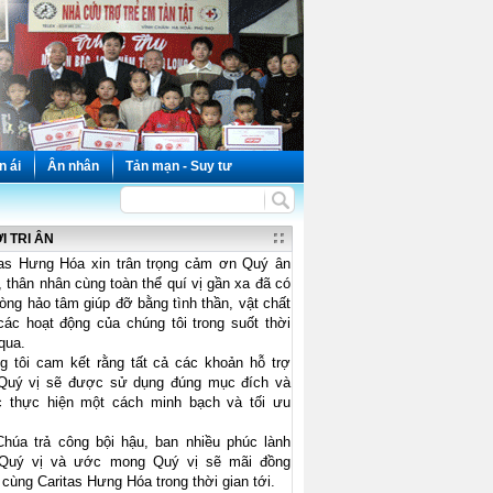
n ái
Ân nhân
Tản mạn - Suy tư
I TRI ÂN
tas Hưng Hóa xin trân trọng cảm ơn Quý ân
 thân nhân cùng toàn thể quí vị gần xa đã có
òng hảo tâm giúp đỡ bằng tình thần, vật chất
các hoạt động của chúng tôi trong suốt thời
qua.
g tôi cam kết rằng tất cả các khoản hỗ trợ
Quý vị sẽ được sử dụng đúng mục đích và
 thực hiện một cách minh bạch và tối ưu
Chúa trả công bội hậu, ban nhiều phúc lành
Quý vị và ước mong Quý vị sẽ mãi đồng
cùng Caritas Hưng Hóa trong thời gian tới.