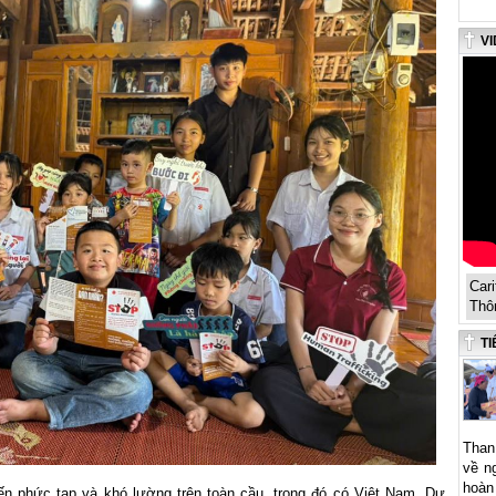
VI
Car
Thô
TI
Than 
về ng
hoàn
n phức tạp và khó lường trên toàn cầu, trong đó có Việt Nam. Dự