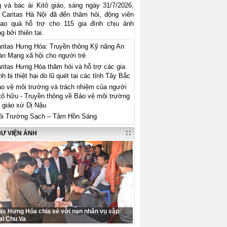
g và bác ái Kitô giáo, sáng ngày 31/7/2026,
 Caritas Hà Nội đã đến thăm hỏi, động viên
rao quà hỗ trợ cho 115 gia đình chịu ảnh
 bởi thiên tai.
ritas Hưng Hóa: Truyền thông Kỹ năng An
àn Mạng xã hội cho người trẻ
ritas Hưng Hóa thăm hỏi và hỗ trợ các gia
nh bị thiệt hại do lũ quét tại các tỉnh Tây Bắc
o vệ môi trường và trách nhiệm của người
tô hữu - Truyền thông về Bảo vệ môi trường
i giáo xứ Dị Nậu
i Trường Sạch – Tâm Hồn Sáng
HƯ VIỆN ẢNH
tas Hưng Hóa chia sẻ với nạn nhân vụ sập
ại Chu Va