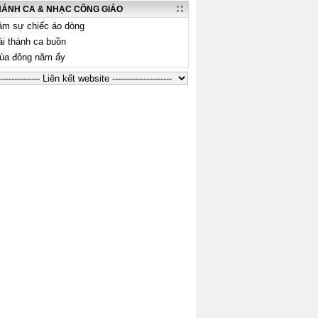
HÁNH CA & NHẠC CÔNG GIÁO
âm sự chiếc áo dòng
ài thánh ca buồn
ùa đông năm ấy