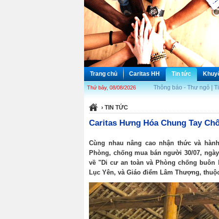
Trang chủ
Caritas HH
Tin tức
Khuy
Thông báo - Thư ngỏ
|
T
Thứ bảy, 08/08/2026
Thư viện
Liên hệ
›
TIN TỨC
Caritas Hưng Hóa Chung Tay Ch
Cùng nhau nâng cao nhận thức và hành
Phòng, chống mua bán người 30/07, ngày 2
về "Di cư an toàn và Phòng chống buôn b
Lục Yên, và Giáo điểm Lâm Thượng, thuộc