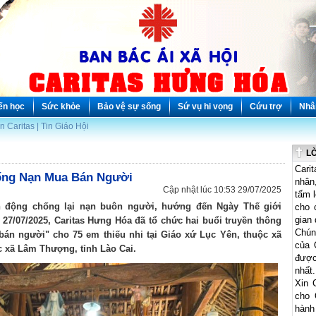
Thiết kế web - Thiet ke
website
: OnIP™ -
www.onip.vn - mCMS
.
Origin site:
www.caritashunghoa.org!
ến học
Sức khỏe
Bảo vệ sự sống
Sứ vụ hi vọng
Cứu trợ
Nhâ
in Caritas
|
Tin Giáo Hội
LỜ
Cari
ống Nạn Mua Bán Người
nhân,
Cập nhật lúc 10:53 29/07/2025
tấm l
 động chống lại nạn buôn người, hướng đến Ngày Thế giới
cho 
gian 
7/07/2025, Caritas Hưng Hóa đã tổ chức hai buổi truyền thông
Chún
án người" cho 75 em thiếu nhi tại Giáo xứ Lục Yên, thuộc xã
của 
 xã Lâm Thượng, tỉnh Lào Cai.
được
nhất.
Xin 
cho 
hành 