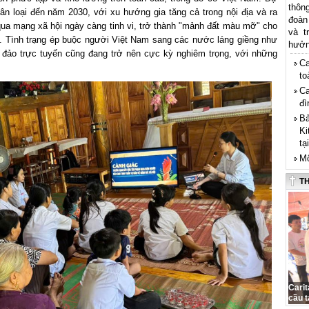
thôn
n loại đến năm 2030, với xu hướng gia tăng cả trong nội địa và ra
đoàn
qua mạng xã hội ngày càng tinh vi, trở thành "mảnh đất màu mỡ" cho
và t
n. Tình trạng ép buộc người Việt Nam sang các nước láng giềng như
hưởng
đảo trực tuyến cũng đang trở nên cực kỳ nghiêm trọng, với những
Ca
to
Ca
đì
Bả
Ki
tạ
Mô
T
Cari
cầu t