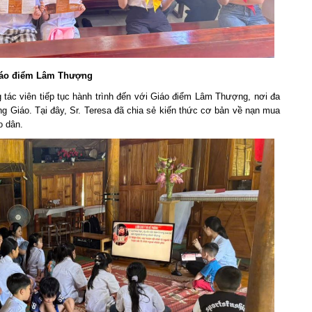
Giáo điểm Lâm Thượng
 tác viên tiếp tục hành trình đến với Giáo điểm Lâm Thượng, nơi đa
ng Giáo. Tại đây, Sr. Teresa đã chia sẻ kiến thức cơ bản về nạn mua
o dân.