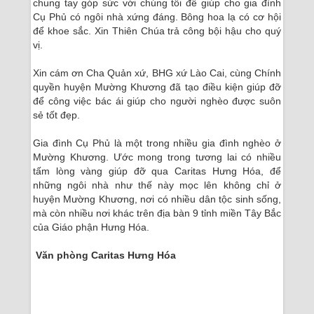
chung tay góp sức với chúng tôi để giúp cho gia đình
Cụ Phủ có ngôi nhà xứng đáng. Bông hoa lạ có cơ hội
để khoe sắc. Xin Thiên Chúa trả công bội hậu cho quý
vị.
Xin cám ơn Cha Quản xứ, BHG xứ Lào Cai, cùng Chính
quyền huyện Mường Khương đã tạo điều kiện giúp đỡ
để công việc bác ái giúp cho người nghèo được suôn
sẻ tốt đẹp.
Gia đình Cụ Phủ là một trong nhiều gia đình nghèo ở
Mường Khương. Ước mong trong tương lai có nhiều
tấm lòng vàng giúp đỡ qua Caritas Hưng Hóa, để
những ngôi nhà như thế này mọc lên không chỉ ở
huyện Mường Khương, nơi có nhiều dân tộc sinh sống,
mà còn nhiều nơi khác trên địa bàn 9 tỉnh miền Tây Bắc
của Giáo phận Hưng Hóa.
Văn phòng Caritas Hưng Hóa