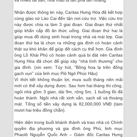
và nhiều tài sản, hoa màu bị tàn phá tan hoang.
Nhận được thông tin này, Caritas Hưng Hóa đã kết hợp
cùng giáo xứ Lào Cai đến tận nơi cứu trợ. Việc cứu trợ
này được chia ra làm 3 giai đoạn. Giai đoạn thứ nhất
giúp khẩn cấp đồ ăn thức uống. Giai đoạn thứ hai là
giúp mua đồ dùng sinh hoạt trong nhà và mái lợp. Giai
đoạn thứ ba là chọn ra những gia đình có hoàn cảnh
thật sự khó khăn để giúp đỡ cách cụ thể hơn. Gia đình
ông Lồ Khái Phủ có hoàn cảnh quá bi đát nên Caritas
Hưng Hóa đã chọn để giúp xây “nhà tình thương” cho
gia đình. (xin xem: Tùy hút, “Bông hoa lạ trên đống
gạch vụn” của linh mục Piô Ngô Phúc Hậu)
Vì thời tiết không thuận lợi, mưa suốt tháng nên mãi
mới có thể xây dựng được. Sau hơn hai tháng thi công,
ngôi nhà gồm 3 gian, dài 9m, rộng 5m, 1 buồng lồi đã
hoàn thành. Ngôi nhà rất xinh xắn, sạch sẽ và thoáng
mát. Tổng số tiền xây dựng là 82,000,000 VNĐ (tám
mươi hai triệu đồng chẵn).
Hiện diện trong buổi khánh thành và trao nhà có Chính
quyền địa phương và gia đình ông Phủ, linh mục
Phaolô Nguyễn Quốc Anh – Giám đốc Caritas Hưng