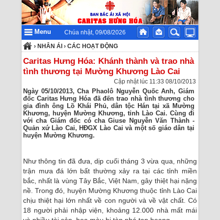
Menu
Chúa nhật, 09/08/2026
›
NHÂN ÁI
›
CÁC HOẠT ĐỘNG
Caritas Hưng Hóa: Khánh thành và trao nhà
tình thương tại Mường Khương Lào Cai
Cập nhật lúc 11:33 08/10/2013
Ngày 05/10/2013, Cha Phaolô Nguyễn Quốc Anh, Giám
đốc Caritas Hưng Hóa đã đến trao nhà tình thương cho
gia đình ông Lồ Khái Phủ, dân tộc Hán tại xã Mường
Khương, huyện Mường Khương, tỉnh Lào Cai. Cùng đi
với cha Giám đốc có cha Giuse Nguyễn Văn Thành -
Quản xứ Lào Cai, HĐGX Lào Cai và một số giáo dân tại
huyện Mường Khương.
Như thông tin đã đưa, dịp cuối tháng 3 vừa qua, những
trận mưa đá lớn bất thường xảy ra tại các tỉnh miền
bắc, nhất là vùng Tây Bắc, Việt Nam, gây thiệt hại nặng
nề. Trong đó, huyện Mường Khương thuộc tỉnh Lào Cai
chịu thiệt hại lớn nhất về con người và về vật chất. Có
18 người phải nhập viện, khoảng 12.000 nhà mất mái