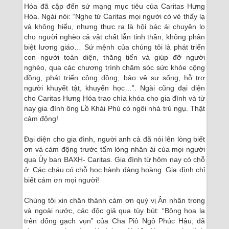
Hóa đã cập đến sứ mạng mục tiêu của Caritas Hưng
Hóa. Ngài nói: “Nghe từ Caritas mọi người có vẻ thấy lạ
và không hiểu, nhưng thực ra là hội bác ái chuyên lo
cho người nghèo cả vật chất lẫn tinh thần, không phân
biệt lương giáo… Sứ mệnh của chúng tôi là phát triển
con người toàn diện, thăng tiến và giúp đỡ người
nghèo, qua các chương trình chăm sóc sức khỏe cộng
đồng, phát triển cộng đồng, bảo vệ sự sống, hỗ trợ
người khuyết tật, khuyến học…”. Ngài cũng đại diện
cho Caritas Hưng Hóa trao chìa khóa cho gia đình và từ
nay gia đình ông Lồ Khái Phủ có ngôi nhà trú ngụ. Thật
cảm động!
Đại diện cho gia đình, người anh cả đã nói lên lòng biết
ơn và cảm động trước tấm lòng nhân ái của mọi người
qua Ủy ban BAXH- Caritas. Gia đình từ hôm nay có chỗ
ở. Các cháu có chỗ học hành đàng hoàng. Gia đình chỉ
biết cám ơn mọi người!
Chúng tôi xin chân thành cám ơn quý vị Ân nhân trong
và ngoài nước, các độc giả qua tùy bút: “Bông hoa lạ
trên dống gạch vụn” của Cha Piô Ngô Phúc Hậu, đã