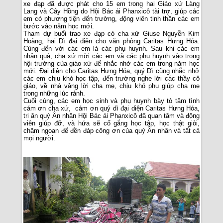
xe đạp đã được phát cho 15 em trong hai Giáo xứ Làng
Lang và Cây Hồng do Hội Bác ái Phanxicô tài trợ, giúp các
em có phương tiện đến trường, động viên tinh thần các em
bước vào năm học mới.
Tham dự buổi trao xe đạp có cha xứ Giuse Nguyễn Kim
Hoàng, hai Dì đại diện cho văn phòng Caritas Hưng Hóa.
Cùng đến với các em là các phụ huynh. Sau khi các em
nhận quà, cha xứ mời các em và các phụ huynh vào trong
hội trường của giáo xứ để nhắc nhở các em trong năm học
mới. Đại diện cho Caritas Hưng Hóa, quý Dì cũng nhắc nhở
các em chịu khó học tập, đến trường nghe lời các thầy cô
giáo, về nhà vâng lời cha mẹ, chịu khó phụ giúp cha mẹ
trong những lúc rảnh.
Cuối cùng, các em học sinh và phụ huynh bày tỏ tâm tình
cám ơn cha xứ, cám ơn quý dì đại diện Caritas Hưng Hóa,
tri ân quý Ân nhân Hội Bác ái Phanxicô đã quan tâm và động
viên giúp đỡ, và hứa sẽ cố gắng học tập, học thật giỏi,
chăm ngoan để đền đáp công ơn của quý Ân nhân và tất cả
mọi người.