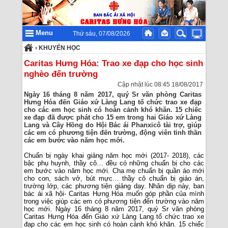
Menu
Thứ sáu, 07/08/2026
›
KHUYẾN HỌC
Caritas Hưng Hóa: Trao xe đạp cho học sinh
nghèo đến trường
Cập nhật lúc 08:45 18/08/2017
Ngày 16 tháng 8 năm 2017, quý Sr văn phòng Caritas
Hưng Hóa đến Giáo xứ Làng Lang tổ chức trao xe đạp
cho các em học sinh có hoàn cảnh khó khăn. 15 chiếc
xe đạp đã được phát cho 15 em trong hai Giáo xứ Làng
Lang và Cây Hồng do Hội Bác ái Phanxicô tài trợ, giúp
các em có phương tiện đến trường, động viên tinh thần
các em bước vào năm học mới.
Chuẩn bị ngày khai giảng năm học mới (2017- 2018), các
bậc phụ huynh, thầy cô… đều có những chuẩn bị cho các
em bước vào năm học mới. Cha mẹ chuẩn bị quần áo mới
cho con, sách vở, bút mực… thầy cô chuẩn bị giáo án,
trường lớp, các phương tiện giảng dạy. Nhân dịp này, ban
bác ái xã hội- Caritas Hưng Hóa muốn góp phần của mình
trong việc giúp các em có phương tiện đến trường vào năm
học mới. Ngày 16 tháng 8 năm 2017, quý Sr văn phòng
Caritas Hưng Hóa đến Giáo xứ Làng Lang tổ chức trao xe
đạp cho các em học sinh có hoàn cảnh khó khăn. 15 chiếc