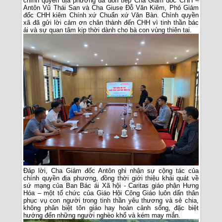
chính quyền địa phương đã đón tiếp Cha Giám đốc CHH –
Antôn Vũ Thái San và Cha Giuse Đỗ Văn Kiêm, Phó Giám
đốc CHH kiêm Chính xứ Chuẩn xứ Văn Bàn. Chính quyền
xã đã gửi lời cảm ơn chân thành đến CHH vì tinh thần bác
ái và sự quan tâm kịp thời dành cho bà con vùng thiên tai.
Đáp lời, Cha Giám đốc Antôn ghi nhận sự cộng tác của
chính quyền địa phương, đồng thời giới thiệu khái quát về
sứ mạng của Ban Bác ái Xã hội - Caritas giáo phận Hưng
Hóa – một tổ chức của Giáo Hội Công Giáo luôn dấn thân
phục vụ con người trong tinh thần yêu thương và sẻ chia,
không phân biệt tôn giáo hay hoàn cảnh sống, đặc biệt
hướng đến những người nghèo khổ và kém may mắn.