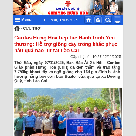
Menu
Thứ sáu, 07/08/2026
›
CỨU TRỢ
Caritas Hưng Hóa tiếp tục Hành trình Yêu
thương: Hỗ trợ giống cây trồng khắc phục
hậu quả bão lụt tại Lào Cai
Cập nhật lúc 10:27 12/11/2025
Thứ Sáu, ngày 07/11/2025, Ban Bác Ái Xã Hội - Caritas
Giáo phận Hưng Hóa (CHH) đã đến thăm và trao tặng
3.750kg khoai tây và ngô giống cho 164 gia đình bị ảnh
hưởng nặng bởi cơn bão Bualoi vừa qua tại xã Dương
Quỳ, tỉnh Lào Cai.