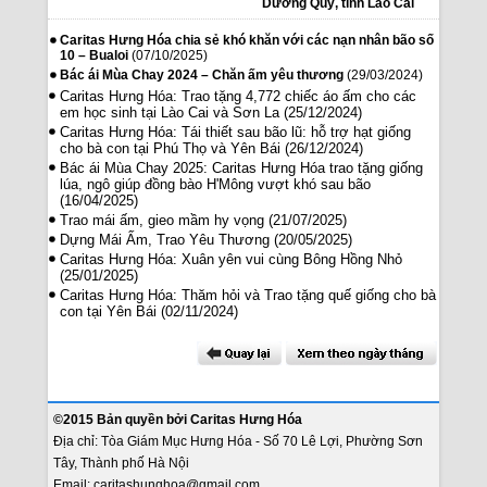
Dương Quỳ, tỉnh Lào Cai
Caritas Hưng Hóa chia sẻ khó khăn với các nạn nhân bão số
10 – Bualoi
(07/10/2025)
Bác ái Mùa Chay 2024 – Chăn ấm yêu thương
(29/03/2024)
Caritas Hưng Hóa: Trao tặng 4,772 chiếc áo ấm cho các
em học sinh tại Lào Cai và Sơn La
(25/12/2024)
Caritas Hưng Hóa: Tái thiết sau bão lũ: hỗ trợ hạt giống
cho bà con tại Phú Thọ và Yên Bái
(26/12/2024)
Bác ái Mùa Chay 2025: Caritas Hưng Hóa trao tặng giống
lúa, ngô giúp đồng bào H'Mông vượt khó sau bão
(16/04/2025)
Trao mái ấm, gieo mầm hy vọng
(21/07/2025)
Dựng Mái Ấm, Trao Yêu Thương
(20/05/2025)
Caritas Hưng Hóa: Xuân yên vui cùng Bông Hồng Nhỏ
(25/01/2025)
Caritas Hưng Hóa: Thăm hỏi và Trao tặng quế giống cho bà
con tại Yên Bái
(02/11/2024)
©2015 Bản quyền bởi
Caritas Hưng Hóa
Địa chỉ:
Tòa Giám Mục Hưng Hóa - Số 70 Lê Lợi, Phường Sơn
Tây, Thành phố Hà Nội
Email: caritashunghoa@gmail.com