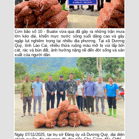
Cơn bão số 10 - Bualoi vừa qua đã gây ra những trận mưa
lớn kéo dài, khiến mực nước sông suối dâng cao và gây
ngập lụt nghiêm trọng tại nhiều địa phương. Tại xã Dương
Quỳ, tỉnh Lào Cai, nhiều thửa ruộng màu mỡ bị vùi lấp bởi
cát, rác và bùn đất, ảnh hưởng nặng nề đến đời sống và sản
xuất của người dân.
Ngày 07/11/2025, tại trụ sở Đảng ủy xã Dương Quỳ, đại diện